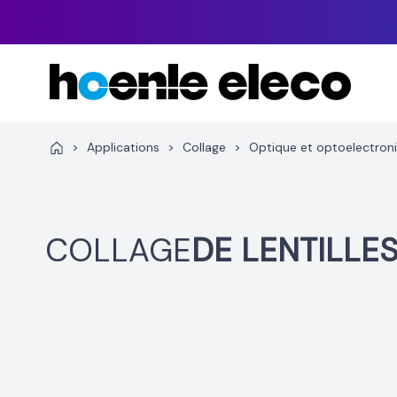
Aller
au
contenu
>
Applications
>
Collage
>
Optique et optoelectron
COLLAGE
DE LENTILLE