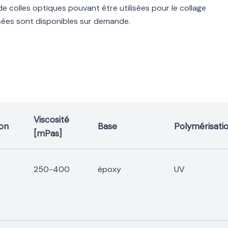
e colles optiques pouvant être utilisées pour le collage
lisées sont disponibles sur demande.
Viscosité
ion
Base
Polymérisatio
[mPas]
250-400
époxy
UV