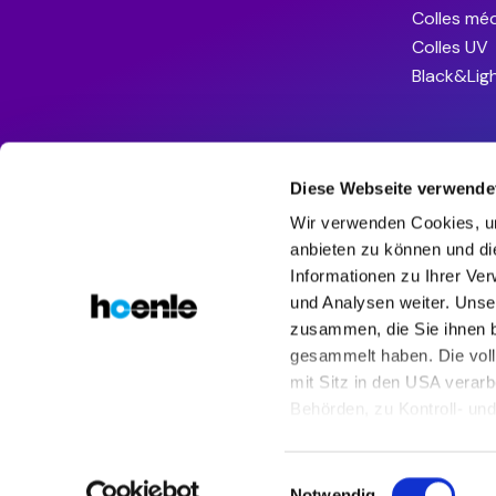
Colles méd
Colles UV
Black&Lig
Diese Webseite verwende
Wir verwenden Cookies, um
anbieten zu können und di
Informationen zu Ihrer Ve
und Analysen weiter. Unse
zusammen, die Sie ihnen b
gesammelt haben. Die vol
mit Sitz in den USA verarb
Behörden, zu Kontroll- u
Rechtsbehelfsmöglichkeiten
Sie zugleich gem. Art. 49 
Einwilligungsauswahl
Copyright © 2026 Hoenle Eleco
GTC
Mentions légales
USA verarbeitet werden. W
Notwendig