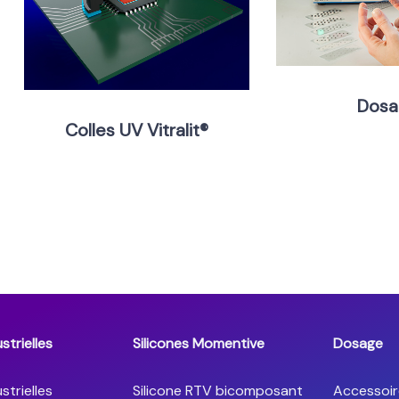
Dosa
Colles UV Vitralit®
strielles
Silicones Momentive
Dosage
strielles
Silicone RTV bicomposant
Accessoir