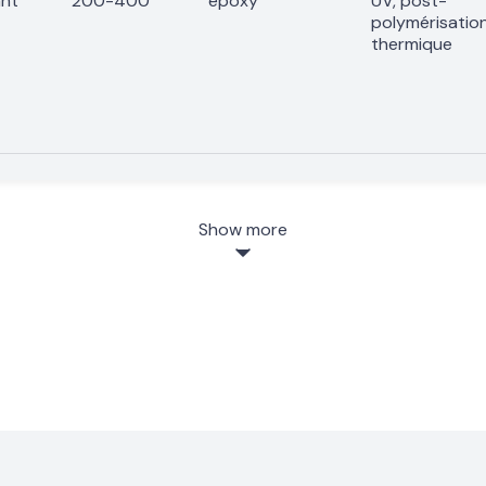
nt
200-400
époxy
UV, post-
polymérisatio
thermique
Show more