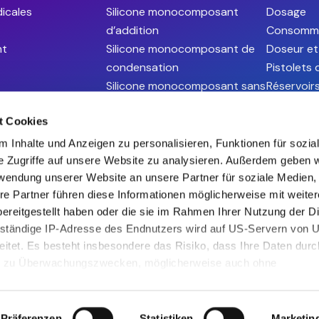
icales
Silicone monocomposant
Dosage
d’addition
Consomm
ht
Silicone monocomposant de
Doseur et
condensation
Pistolets
Silicone monocomposant sans
Réservoir
sel d’étain (Snapsil)
Valve san
t Cookies
Silicones RTV Grade Spatial
Valves de
Silicone Grade Optique
 Inhalte und Anzeigen zu personalisieren, Funktionen für sozia
Silicone thermo-conducteur
e Zugriffe auf unsere Website zu analysieren. Außerdem geben w
(Silcool)
rwendung unserer Website an unsere Partner für soziale Medien
re Partner führen diese Informationen möglicherweise mit weite
Silicones Gel Diélectrique
ereitgestellt haben oder die sie im Rahmen Ihrer Nutzung der D
Vernis de tropicalisation
lständige IP-Adresse des Endnutzers wird auf US-Servern von
eitet. Es besteht insbesondere das Risiko, dass Ihre Daten dur
nd zu Überwachungszwecken, möglicherweise auch ohne
, verarbeitet werden können. Indem Sie auf „Akzeptieren“ klicke
Abs. 1 S. 1 lit. a DSGVO ein, dass Ihre Daten von einigen Anbiet
enn Sie auf „Ablehnen“ klicken, findet die vorgehend beschrieb
Präferenzen
Statistiken
Marketin