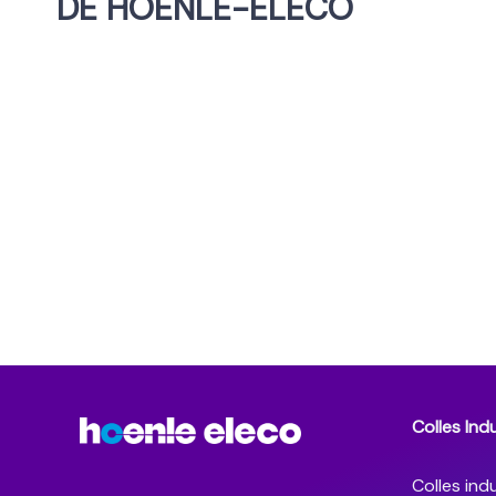
DE HOENLE-ELECO
Colles Indu
Colles indu