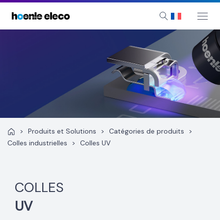
Aller
au
Mai
Search
Me
contenu
>
Produits et Solutions
>
Catégories de produits
>
Colles industrielles
>
Colles UV
COLLES
UV