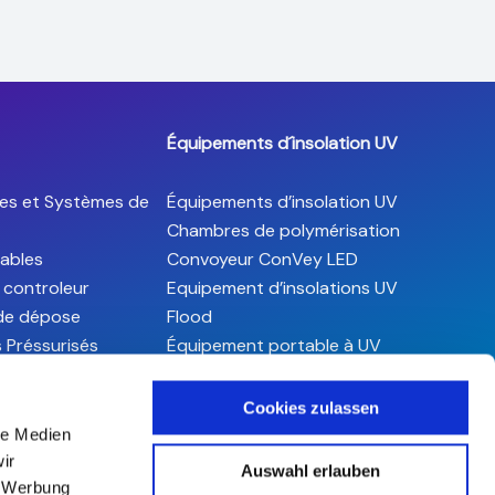
Équipements d´insolation UV
es et Systèmes de
Équipements d’insolation UV
Chambres de polymérisation
ables
Convoyeur ConVey LED
 controleur
Equipement d’insolations UV
 de dépose
Flood
s Préssurisés
Équipement portable à UV
s contact
Lampes UV traditionelles
 Dosage
LED-UV Equipement
Cookies zulassen
Systèmes de polymérisation
le Medien
UV grande surface et barres
ir
Auswahl erlauben
LED
, Werbung