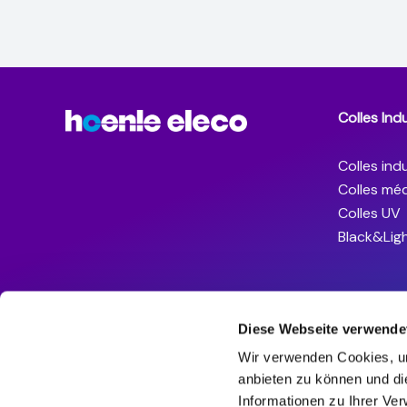
Colles Indu
Colles indu
Colles méd
Colles UV
Black&Lig
Diese Webseite verwende
Wir verwenden Cookies, um
anbieten zu können und di
Informationen zu Ihrer Ve