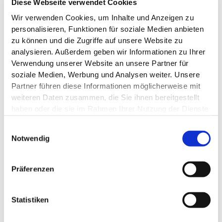
Diese Webseite verwendet Cookies
Wir verwenden Cookies, um Inhalte und Anzeigen zu
personalisieren, Funktionen für soziale Medien anbieten
zu können und die Zugriffe auf unsere Website zu
analysieren. Außerdem geben wir Informationen zu Ihrer
Verwendung unserer Website an unsere Partner für
soziale Medien, Werbung und Analysen weiter. Unsere
Partner führen diese Informationen möglicherweise mit
weiteren Daten zusammen, die Sie ihnen bereitgestellt
haben oder die sie im Rahmen Ihrer Nutzung der Dienste
gesammelt haben. Die vollständige IP-Adresse des
Einwilligungsauswahl
LECAMATIC 50P
Endnutzers wird auf US-Servern von Unternehmen mit
Notwendig
pour seringue 2X25 ml
Sitz in den USA verarbeitet. Es besteht insbesondere das
Risiko, dass Ihre Daten durch US-Behörden, zu Kontroll-
und zu Überwachungszwecken, möglicherweise auch
Präferenzen
ohne Rechtsbehelfsmöglichkeiten, verarbeitet werden
können. Indem Sie auf „Akzeptieren“ klicken, willigen Sie
Statistiken
zugleich gem. Art. 49 Abs. 1 S. 1 lit. a DSGVO ein, dass
Ihre Daten von einigen Anbietern in den USA verarbeitet