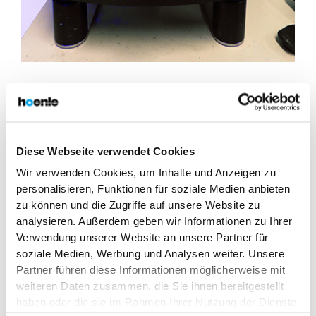
Diese Webseite verwendet Cookies
NOS LABORATOIRES
Wir verwenden Cookies, um Inhalte und Anzeigen zu
CHEZ HOENLE ADHESIVES
personalisieren, Funktionen für soziale Medien anbieten
zu können und die Zugriffe auf unsere Website zu
analysieren. Außerdem geben wir Informationen zu Ihrer
Le laboratoire Adhesive Systems, où bon nombre de nos
Verwendung unserer Website an unsere Partner für
colles ont été développés, a été créé en 1987. Certains
soziale Medien, Werbung und Analysen weiter. Unsere
colles, telles que Vitralit® ou Elecolit®, sont devenues
Partner führen diese Informationen möglicherweise mit
des articles de marque et sont désormais disponibles
weiteren Daten zusammen, die Sie ihnen bereitgestellt
dans de nombreuses versions optimisées pour diverses
haben oder die sie im Rahmen Ihrer Nutzung der Dienste
applications. Aujourd’hui, nos laboratoires sont équipés