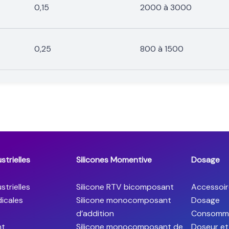
0,15
2000 à 3000
0,25
800 à 1500
strielles
Silicones Momentive
Dosage
strielles
Silicone RTV bicomposant
Accessoir
icales
Silicone monocomposant
Dosage
d’addition
Consomm
ht
Silicone monocomposant de
Doseur et