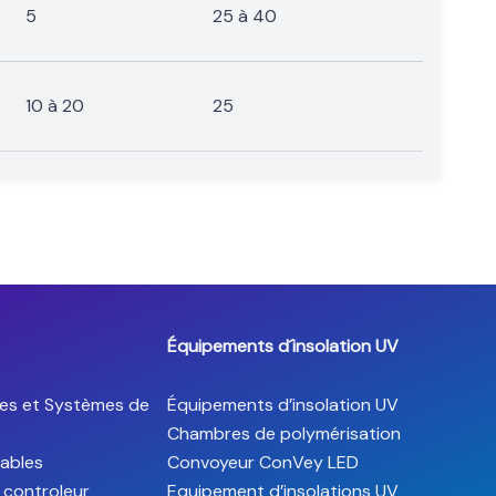
5
25 à 40
10 à 20
25
Équipements d´insolation UV
es et Systèmes de
Équipements d’insolation UV
Chambres de polymérisation
ables
Convoyeur ConVey LED
 controleur
Equipement d’insolations UV