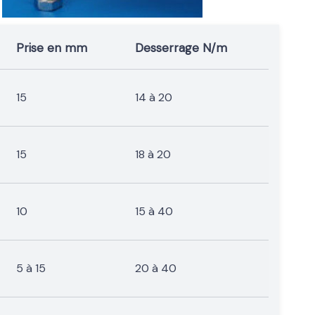
Prise en mm
Desserrage N/m
15
14 à 20
15
18 à 20
10
15 à 40
5 à 15
20 à 40