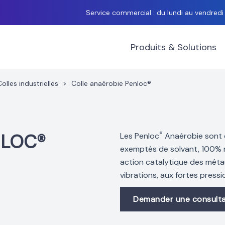
Service commercial : du lundi au vendred
Produits & Solutions
Colles industrielles
>
Colle anaérobie Penloc®
®
NLOC®
Les Penloc
Anaérobie sont 
exemptés de solvant, 100% ré
action catalytique des méta
vibrations, aux fortes pressi
Demander une consulta