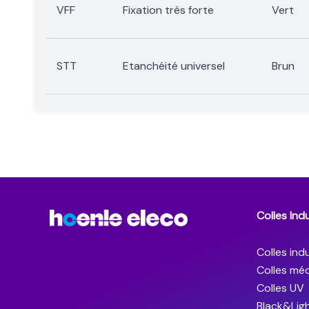
VFF
Fixation très forte
Vert
STT
Etanchéité universel
Brun
Colles Indu
Colles indu
Colles méd
Colles UV
Black&Lig