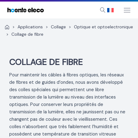
Aller
au
Mai
Search
Me
contenu
>
Applications
>
Collage
>
Optique et optoelectronique
>
Collage de fibre
COLLAGE DE FIBRE
Pour maintenir les câbles à fibres optiques, les réseaux
de fibres et de guides d’ondes, nous avons développé
des colles spéciales qui permettent une libre
transmission de la lumière au niveau des interfaces
optiques. Pour conserver leurs propriétés de
transmission de la lumière, elles ne jaunissent pas ou ne
changent pas de couleur avec le vieillissement. Ces
colles n’absorbent que très faiblement l’humidité et
possèdent une température de transition vitreuse