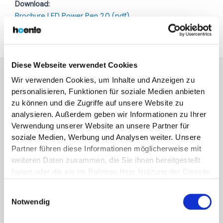
Download:
Brochure LED Power Pen 2.0 (pdf)
Diese Webseite verwendet Cookies
Wir verwenden Cookies, um Inhalte und Anzeigen zu
CONTACT
personalisieren, Funktionen für soziale Medien anbieten
zu können und die Zugriffe auf unsere Website zu
ET ASSISTANCE
analysieren. Außerdem geben wir Informationen zu Ihrer
Verwendung unserer Website an unsere Partner für
soziale Medien, Werbung und Analysen weiter. Unsere
Vous avez des questions ou besoin d’aide concernant
Partner führen diese Informationen möglicherweise mit
nos solutions de collage ?
weiteren Daten zusammen, die Sie ihnen bereitgestellt
Nous sommes là pour vous aider.
haben oder die sie im Rahmen Ihrer Nutzung der Dienste
Contactez-nous par e-mail à
eleco@hoenle-eleco.com
gesammelt haben. Die vollständige IP-Adresse des
ou par téléphone: +33 (0)1 47 92 41 80.
Einwilligungsauswahl
Endnutzers wird auf US-Servern von Unternehmen mit
Notwendig
Sitz in den USA verarbeitet. Es besteht insbesondere das
Contactez-nous
Risiko, dass Ihre Daten durch US-Behörden, zu Kontroll-