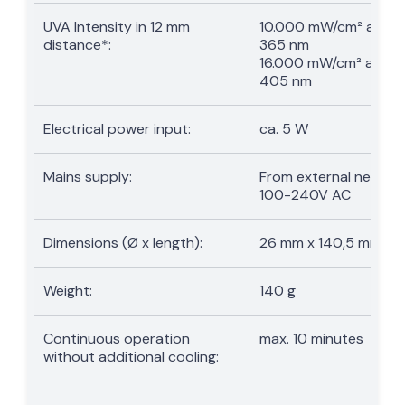
UVA Intensity in 12 mm
10.000 mW/cm² at
distance*:
365 nm
16.000 mW/cm² at
405 nm
Electrical power input:
ca. 5 W
Mains supply:
From external net
100-240V AC
Dimensions (Ø x length):
26 mm x 140,5 mm
Weight:
140 g
Continuous operation
max. 10 minutes
without additional cooling: