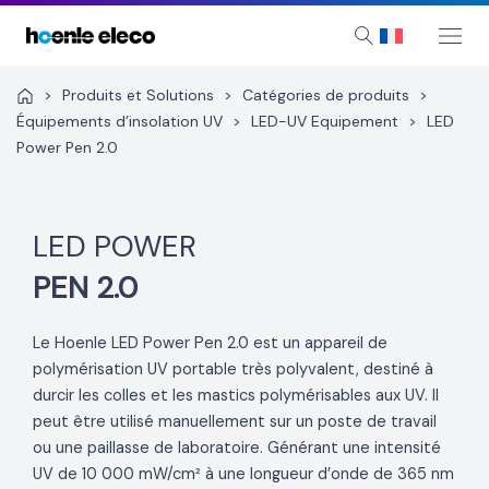
Aller
au
Mai
Search
Me
contenu
>
Produits et Solutions
>
Catégories de produits
>
Équipements d’insolation UV
>
LED-UV Equipement
>
LED
Power Pen 2.0
LED POWER
PEN 2.0
Le Hoenle LED Power Pen 2.0 est un appareil de
polymérisation UV portable très polyvalent, destiné à
durcir les colles et les mastics polymérisables aux UV. Il
peut être utilisé manuellement sur un poste de travail
ou une paillasse de laboratoire. Générant une intensité
UV de 10 000 mW/cm² à une longueur d’onde de 365 nm