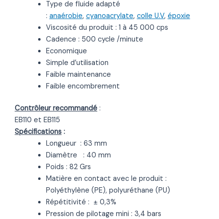
Type de fluide adapté
:
anaérobie
,
cyanoacrylate
,
colle U.V
,
époxie
Viscosité du produit : 1 à 45 000 cps
Cadence : 500 cycle /minute
Economique
Simple d’utilisation
Faible maintenance
Faible encombrement
Contrôleur recommandé
:
EB110 et EB115
Spécifications
:
Longueur : 63 mm
Diamètre : 40 mm
Poids : 82 Grs
Matière en contact avec le produit :
Polyéthylène (PE), polyuréthane (PU)
Répétitivité : ± 0,3%
Pression de pilotage mini : 3,4 bars