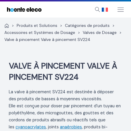
Aller
au
Mai
Search
Me
contenu
>
Produits et Solutions
>
Catégories de produits
>
Accessoires et Systèmes de Dosage
>
Valves de Dosage
>
Valve à pincement Valve à pincement SV224
VALVE À PINCEMENT VALVE À
PINCEMENT SV224
La valve à pincement SV224 est destinée à déposer
des produits de basses à moyennes viscosités.
Elle est conçue pour doser par pincement d’un tuyau en
polyéthylène, des microgouttes, des gouttes et des
cordons de produits abrasifs ou réactifs tels que
les
cyanoacrylates
, joints
anaérobies
, produits bi-