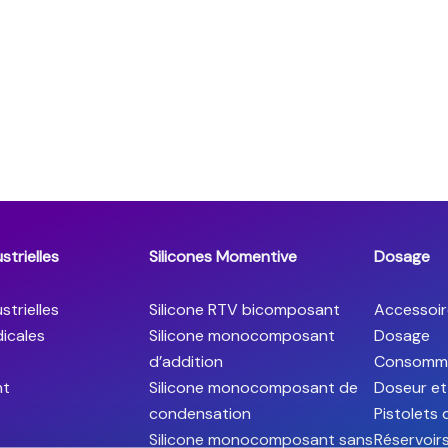
strielles
Silicones Momentive
Dosage
strielles
Silicone RTV bicomposant
Accessoir
icales
Silicone monocomposant
Dosage
d’addition
Consomm
ht
Silicone monocomposant de
Doseur et
condensation
Pistolets
Silicone monocomposant sans
Réservoir