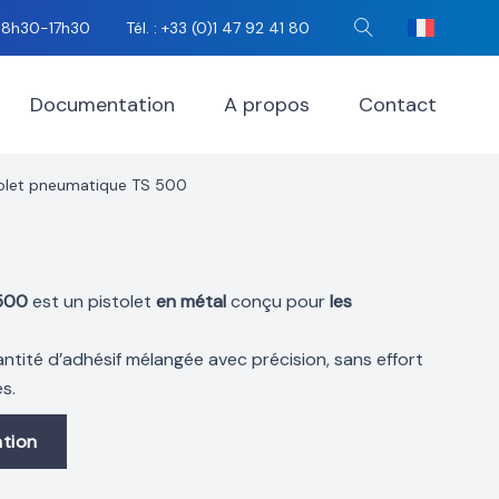
i 8h30-17h30
Tél. : +33 (0)1 47 92 41 80
Rechercher
Documentation
A propos
Contact
tolet pneumatique TS 500
500
est un pistolet
en métal
conçu pour
les
antité d’adhésif mélangée avec précision, sans effort
s.
tion