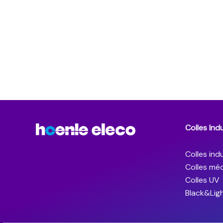
Colles Indu
Colles indu
Colles méd
Colles UV
Black&Lig