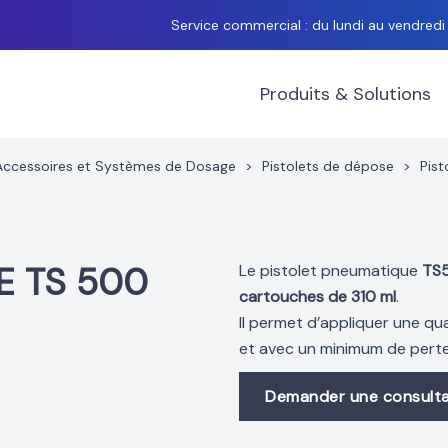
Service commercial : du lundi au vendred
Produits & Solutions
Accessoires et Systèmes de Dosage
>
Pistolets de dépose
>
Pis
E TS 500
Le pistolet pneumatique
TS
cartouches de 310 ml
.
Il permet d’appliquer une qu
et avec un minimum de perte
Demander une consulta