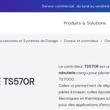
Service commercial : du lundi au vendred
Produits & Solutions
Accessoires et Systèmes de Dosage
>
Doseur et controleur
>
Co
Le contrôleur
TS570R
est u
minuterie
conçu pour piloter
 TS570R
TS7000.
Celles-ci permettent de dé
pâtes à braser, colles épox
électriques et thermiques sol
pour des applications d’enc