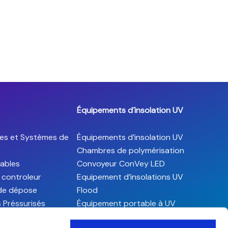
Équipements d´insolation UV
es et Systèmes de
Équipements d’insolation UV
Chambres de polymérisation
ables
Convoyeur ConVey LED
 controleur
Equipement d’insolations UV
 de dépose
Flood
s Préssurisés
Équipement portable à UV
s contact
Lampes UV traditionelles