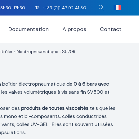
i 8h30-17h30
Tél. : +33 (0)1 47 92 41 80
Rechercher
Documentation
A propos
Contact
ntrôleur électropneumatique TS570R
n boîtier électropneumatique
de 0 à 6 bars avec
 les valves volumétriques à vis sans fin SV500 et
poser des
produits de toutes viscosités
tels que les
ies mono et bi-composants, colles conductrices
vants, colles UV-GEL . Elles sont souvent utilisées
apsulations.