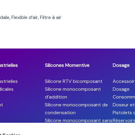
, Flexible d’air, Filtre à air
strielles
Silicones Momentive
Dosage
strielles
Silicone RTV bicomposant
Accessoir
icales
Silicone monocomposant
Dosage
d’addition
Consomm
ht
Silicone monocomposant de
Doseur et
condensation
Pistolets
Silicone monocomposant sans
Réservoir
sel d’étain (Snapsil)
Valve san